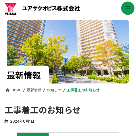
コ
ナ
ン
ビ
テ
ゲ
ン
ー
ツ
シ
へ
ョ
ス
ン
キ
に
ッ
移
プ
動
最新情報
HOME
最新情報
お知らせ
工事着工のお知らせ
工事着工のお知らせ
2024年8月1日